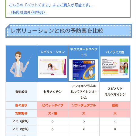
こちらの「ペットくすり」よりご購入が可能です。
（特典対象外/別特典）
レボリューションと他の予防薬を比較
ネクスガードスペク
レボリューション
パノラミス錠
トラ
アフォキソラネル
スピノサド
有効成分
セラメクチン
ミルベマイシンオキ
ミルベマイシン
シム
薬の形状
ピペットタイプ
ソフトチュアブル
錠剤
対象動物
犬・猫
犬
犬
ノミ（成虫）
○
○
○
ノミ（幼虫）
○
×
×