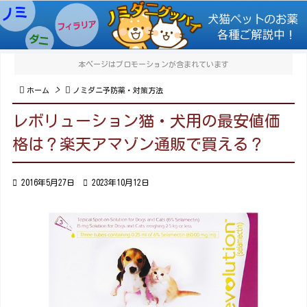

メニュ

本ページはプロモーションが含まれています
サイド

>


ホーム
ノミダニ予防薬・対策方法
前へ
レボリューション猫・犬用の最安値価

格は？楽天アマゾン通販で買える？
次へ


2016年5月27日

2023年10月12日
検索