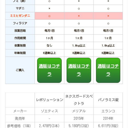
ノミ（卵）
○
×
×
マダニ
×
○
○
ミミヒゼンダニ
○
×
×
フィラリア
○
○
○
投薬回数
毎月1回
毎月1回
毎月1回
作用期間
1ヶ月
1ヶ月
1ヶ月
体重制限
なし
1.8kg以上
1.8kg以上
年齢制限
6週齢以上
8週齢以上
8週齢以上
通販はコチ
通販はコチ
通販はコチ
ご購入
ラ
ラ
ラ
ネクスガードスペ
レボリューション
パノラミス錠
クトラ
メーカー
ゾエティス
メリアル
エランコ
発売年
–
2015年
2014年
参考価格（1箱）
2,478円(3本)
5,180円(3錠)
6,611円(6錠)