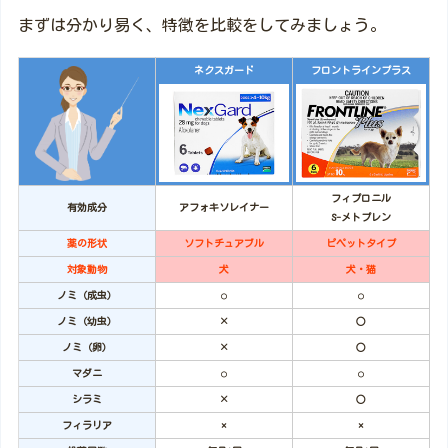
まずは分かり易く、特徴を比較をしてみましょう。
ネクスガード
フロントラインプラス
フィプロニル
有効成分
アフォキソレイナー
S-メトプレン
薬の形状
ソフトチュアブル
ピペットタイプ
対象動物
犬
犬・猫
ノミ（成虫）
○
○
ノミ（幼虫）
×
○
ノミ（卵）
×
○
マダニ
○
○
シラミ
×
○
フィラリア
×
×