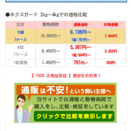
●ネクスガード 2kg～4kgでの価格比較
錠数
動物病院
通販価格
お得差額
9,136円～
12錠
16,800円～
7,644円
1ケース
1錠:761
円～
5,367円～
6錠
8,400円～
3,033円
1ケース
1錠:894
円～
761
1錠価格
1,400円～
639円
円～
【 100% 正規品保証 】最安をお約束！