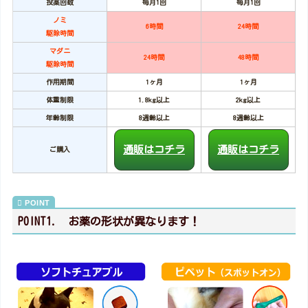
投薬回数
毎月1回
毎月1回
ノミ
6時間
24時間
駆除時間
マダニ
24時間
48時間
駆除時間
作用期間
1ヶ月
1ヶ月
体重制限
1.8kg以上
2kg以上
年齢制限
8週齢以上
8週齢以上
通販はコチラ
通販はコチラ
ご購入
POINT1. お薬の形状が異なります！