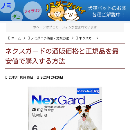

メニュ

本ページはプロモーションが含まれています
サイド

>

>


ホーム
ノミダニ予防薬・対策方法
ネクスガード
前へ
ネクスガードの通販価格と正規品を最

安値で購入する方法
次へ


2015年10月19日

2020年2月26日
検索