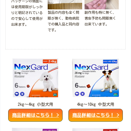
パッケージの側面に
は使用期限がしっか
製品の内容も全く問
副作用も特に無く、
りと明記されている
題が無く、動物病院
害虫予防も問題無く
ので安心して使用が
での購入品と同内容
出来ています。
出来ます。
です。
2kg～4kg 小型犬用
4kg～10kg 中型犬用
商品詳細はこちら！ >
商品詳細はこちら！ >