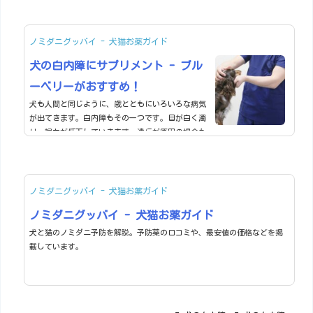
す。白内障になってしまった場合、人間の場合は手
術によって治療しますが、犬の場合も目薬や手術な
どで治療を行うことが可能です。具体的にどのくら
ノミダニグッバイ - 犬猫お薬ガイド
いの費用がかかり、どんな検査や治療方法があるの
犬の白内障にサプリメント - ブル
かをまとめました。目次1.白内障の種類をご解説2.
初期症状の見分け方3.点眼・目薬での具体的な治療
ーベリーがおすすめ！
方法4.サプリメントでの治療と予防5.手術...
犬も人間と同じように、歳とともにいろいろな病気
が出てきます。白内障もその一つです。目が白く濁
り、視力が低下していきます。遺伝が原因の場合も
あり、治療が難しい病気なので注意が必要です。目
次犬の白内障を解説初期の白内障には目薬が重要ブ
ルーベリーや、目に良い食べ物で白内障を予防若い
うちからの予防が重要です！我が家での予防はサプ
ノミダニグッバイ - 犬猫お薬ガイド
リメント犬の白内障を解説目を構成する組織の一つ
ノミダニグッバイ - 犬猫お薬ガイド
である水晶体が白く濁ってくる病気です。目は物を
見るための器官です。角膜を通過し、瞳孔から入っ
犬と猫のノミダニ予防を解説。予防薬の口コミや、最安値の価格などを掲
た光は水晶体で屈折し、網膜に像を結び...
載しています。