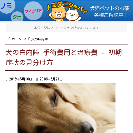

メニュ

本ページはプロモーションが含まれています
サイド

>


ホーム
犬の白内障
前へ
犬の白内障 手術費用と治療費 – 初期

症状の見分け方
次へ


2016年5月16日

2018年6月21日
検索