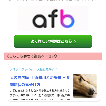
より詳しい解説はこちら >
《こちらも併せて御読み下さい》
ノミダニグッバイ - 犬猫お薬ガイド
犬の白内障 手術費用と治療費 - 初
期症状の見分け方
人間は高齢になると白内障を発症する方が増えてき
ますね。白内障は犬にも起こる病気で、進行性の白
内障は犬の失明の主な原因です。また、犬の白内障
の多くは先天性の疾患や遺伝性だと言われていま