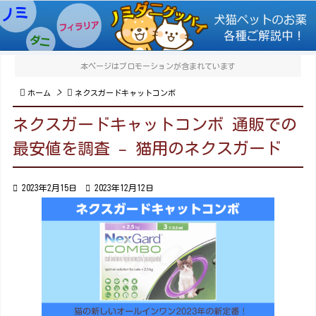

メニュ

本ページはプロモーションが含まれています
サイド

>


ホーム
ネクスガードキャットコンボ
前へ
ネクスガードキャットコンボ 通販での

最安値を調査 – 猫用のネクスガード
次へ


2023年2月15日

2023年12月12日
検索